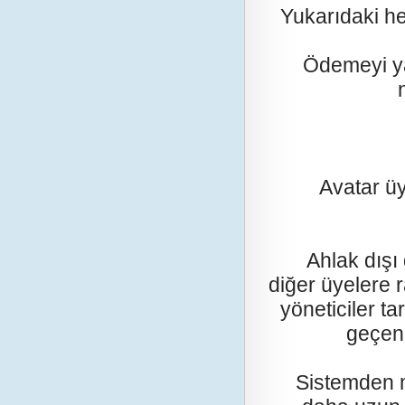
Yukarıdaki hes
Ödemeyi yap
Avatar üye
Ahlak dışı d
diğer üyelere r
yöneticiler t
geçen 
Sistemden me