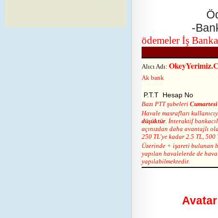
Öd
-Bank
ödemeler İş Bankas
OkeyYerimiz.
Alıcı Adı:
Ak bank
P.T.T Hesap No
Bazı PTT şubeleri
Cumartes
Havale masrafları kullanıcıya
düşüktür
. İnteraktif bankac
açınızdan daha avantajlı ola
250 TL'ye kadar 2.5 TL, 500 
Üzerinde + işareti bulunan 
yapılan havalelerde de hava
yapılabilmektedir.
Avatar