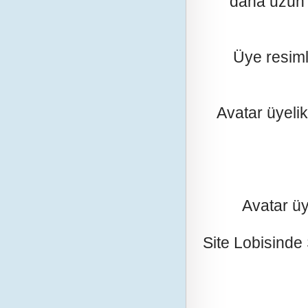
daha uzun s
Üye resimler
Avatar üyelikl
Avatar ü
Site Lobisind