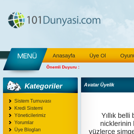
Anasayfa
Üye Ol
Oyunu
Önemli Duyuru :
Kategoriler
Avatar Üyelik
Sistem Turnuvası
Kredi Sistemi
Yıllık bell
Yöneticilerimiz
nicklerini
Yorumlar
Üye Blogları
yüzlerce simge