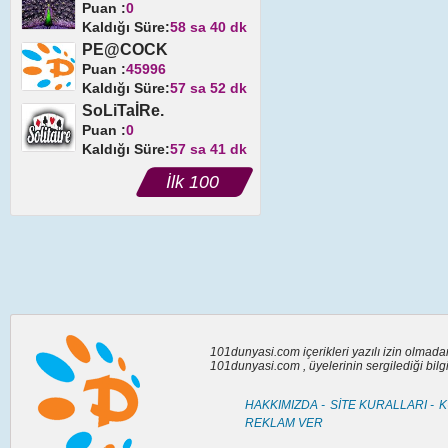
Puan :
0
Kaldığı Süre:
58 sa 40 dk
PE@COCK
Puan :
45996
Kaldığı Süre:
57 sa 52 dk
SoLiTaİRe.
Puan :
0
Kaldığı Süre:
57 sa 41 dk
İlk 100
101dunyasi.com içerikleri yazılı izin olmad
101dunyasi.com , üyelerinin sergilediği bil
HAKKIMIZDA -
SİTE KURALLARI -
K
REKLAM VER