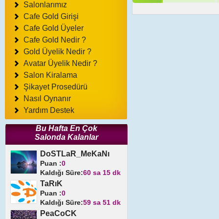
Salonlarımız
Cafe Gold Girişi
Cafe Gold Üyeler
Cafe Gold Nedir ?
Gold Üyelik Nedir ?
Avatar Üyelik Nedir ?
Salon Kiralama
Şikayet Prosedürü
Nasıl Oynanır
Yardım Destek
Bu Hafta En Çok
Salonda Kalanlar
DoSTLaR_MeKaNı
Puan :
0
Kaldığı Süre:
60 sa 15 dk
TaRıK
Puan :
0
Kaldığı Süre:
59 sa 51 dk
PeaCoCK