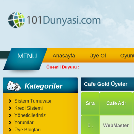
Anasayfa
Üye Ol
Oyunu
Önemli Duyuru :
Cafe Gold Üyeler
Kategoriler
Sistem Turnuvası
Sıra
Cafe Adı
Kredi Sistemi
Yöneticilerimiz
Yorumlar
1 .
WebMaster
Üye Blogları